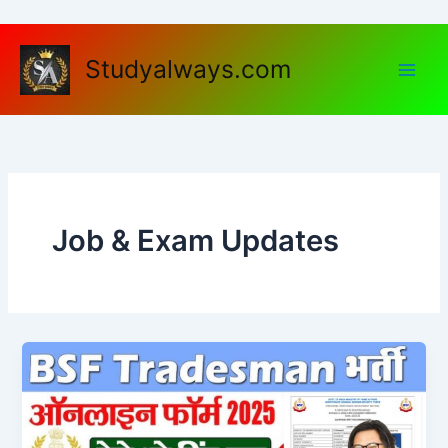
Skip
to
content
Studyalways.com
Job & Exam Updates