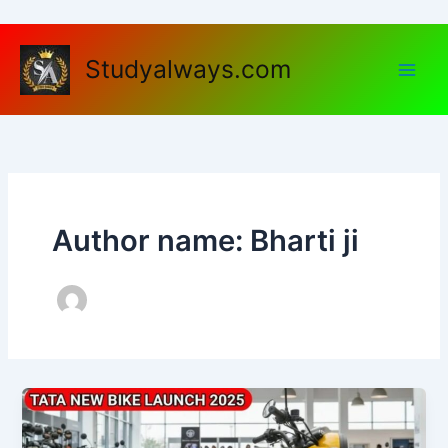
Skip
to
content
Studyalways.com
Author name: Bharti ji