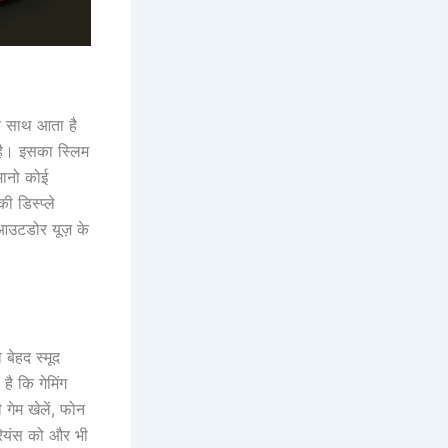
े साथ आता है
है। इसका स्लिम
मानो कोई
ी डिस्प्ले
 आउटडोर यूज़ के
ेहद स्मूद
ै कि गेमिंग
गेम खेलें, फोन
ीरियंस को और भी