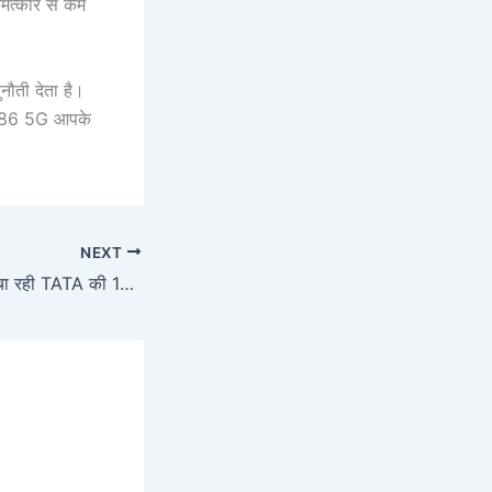
मत्कार से कम
नौती देता है।
 G86 5G आपके
NEXT
भारतीय बाजार में धूम मचा रही TATA की 125CC बाइक – 86km माइलेज और 120km/h की टॉप स्पीड के साथ जबरदस्त डिमांड!