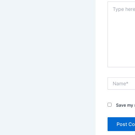
Type
here..
Name*
Save my n