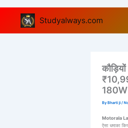
Skip
to
content
Studyalways.com
कौड़ियो
₹10,9
180W चा
By
Bharti ji
/
No
Motorala L
ऐसा धमाका किया