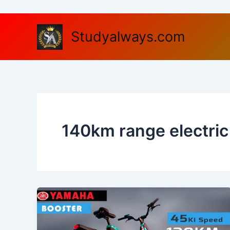
Skip
to
content
Studyalways.com
140km range electric