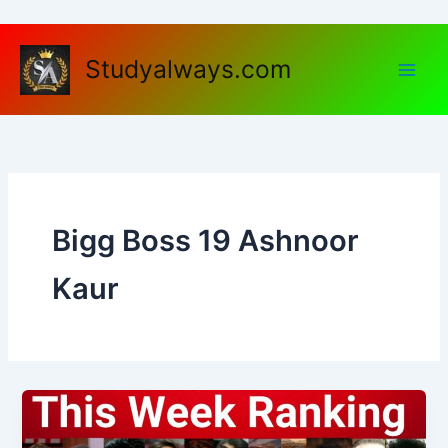
Skip
to
content
Studyalways.com
Bigg Boss 19 Ashnoor
Kaur