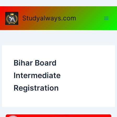
Skip
to
content
Studyalways.com
Bihar Board
Intermediate
Registration