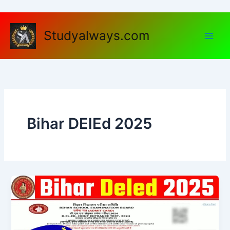
Skip
to
content
Studyalways.com
Bihar DElEd 2025