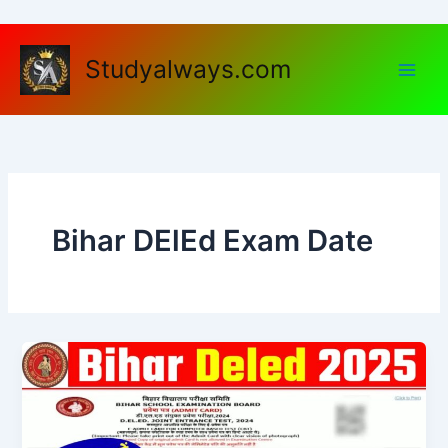
Skip
to
content
Studyalways.com
Bihar DElEd Exam Date