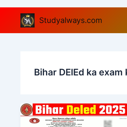
Skip
to
content
Studyalways.com
Bihar DElEd ka exam