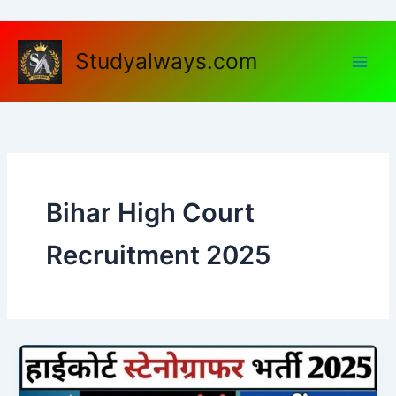
Skip
to
content
Studyalways.com
Bihar High Court
Recruitment 2025