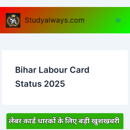
Skip
to
content
Studyalways.com
Bihar Labour Card
Status 2025