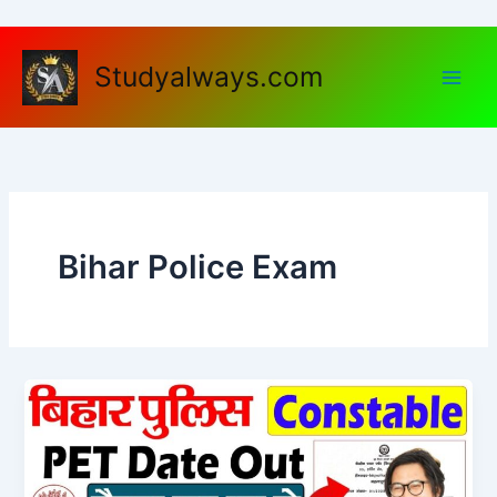
Skip
to
content
Studyalways.com
Bihar Police Exam