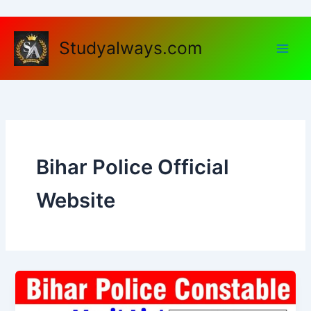
Skip
to
content
Studyalways.com
Bihar Police Official
Website