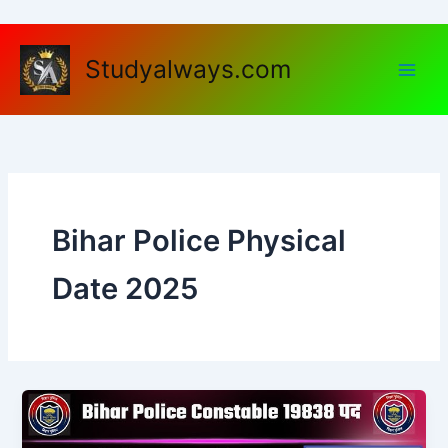
Skip
to
content
Studyalways.com
Bihar Police Physical
Date 2025