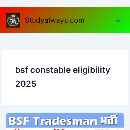
Skip
to
content
Studyalways.com
bsf constable eligibility
2025