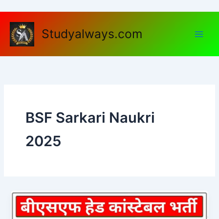
Skip
to
content
Studyalways.com
BSF Sarkari Naukri
2025