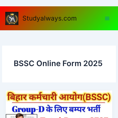
Skip
to
content
Studyalways.com
BSSC Online Form 2025