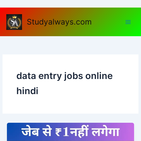
Skip
to
content
Studyalways.com
data entry jobs online
hindi