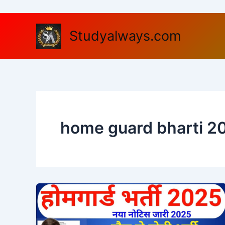
Skip
to
content
Studyalways.com
home guard bharti 20