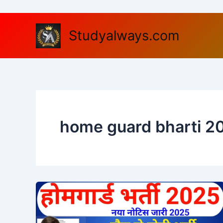
Skip
to
content
Studyalways.com
home guard bharti 20