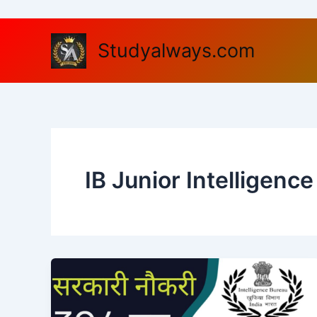
Skip
to
content
Studyalways.com
IB Junior Intelligenc