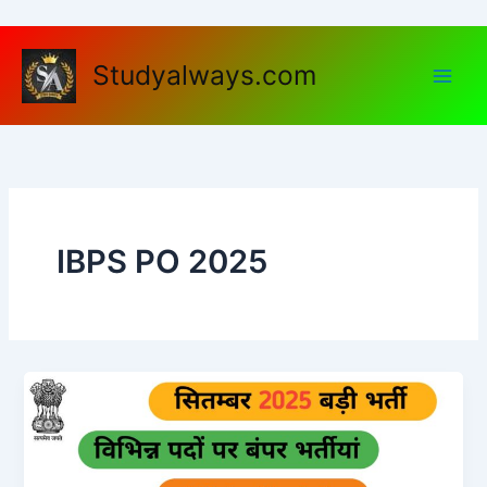
Skip
to
content
Studyalways.com
IBPS PO 2025