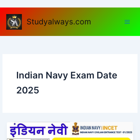
Skip
to
content
Studyalways.com
Indian Navy Exam Date
2025