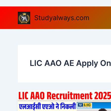
Skip
to
content
Studyalways.com
LIC AAO AE Apply On