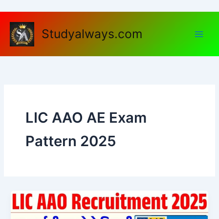
Skip
to
content
Studyalways.com
LIC AAO AE Exam
Pattern 2025