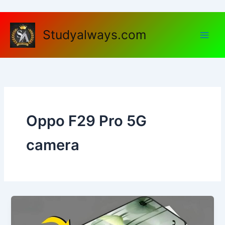
Skip
to
content
Studyalways.com
Oppo F29 Pro 5G
camera