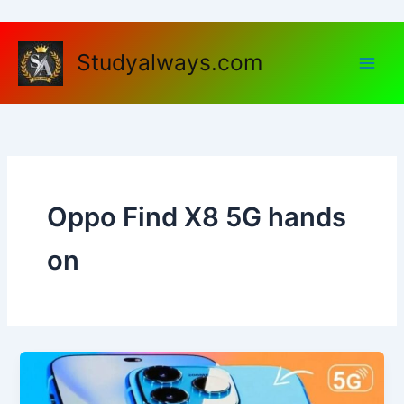
Skip
to
content
Studyalways.com
Oppo Find X8 5G hands
on