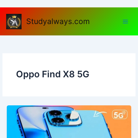
Skip
to
content
Studyalways.com
Oppo Find X8 5G