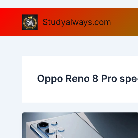
Skip
to
content
Studyalways.com
Oppo Reno 8 Pro spec