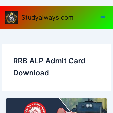
Skip
to
content
Studyalways.com
RRB ALP Admit Card
Download