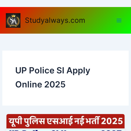
Skip
to
content
Studyalways.com
UP Police SI Apply
Online 2025