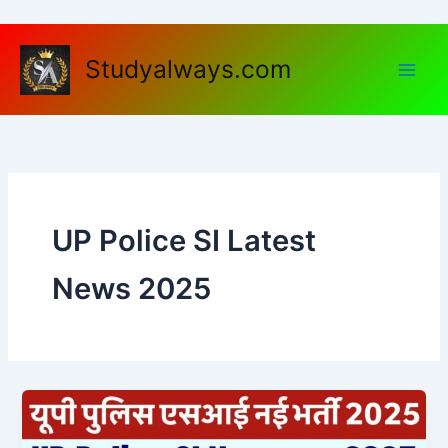
Skip
to
content
Studyalways.com
UP Police SI Latest
News 2025