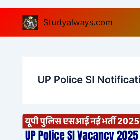
Skip
to
content
Studyalways.com
UP Police SI Notifica