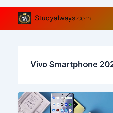
Skip
to
content
Studyalways.com
Vivo Smartphone 20