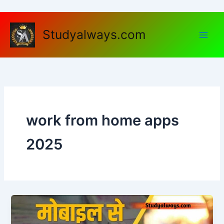
Skip
to
content
Studyalways.com
work from home apps
2025