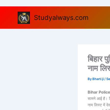
Skip
to
content
Studyalways.com
बिहार प
नाम लिस्
By
Bharti ji
/
Se
Bihar Polic
सामने आई है। ब
नाम लिस्ट में 