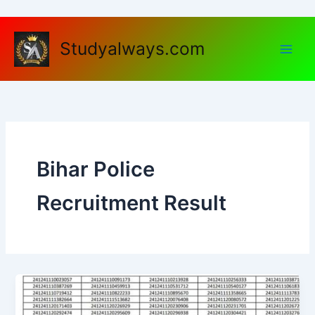
Skip
to
content
Studyalways.com
Bihar Police
Recruitment Result