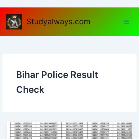
Skip
to
content
Studyalways.com
Bihar Police Result
Check